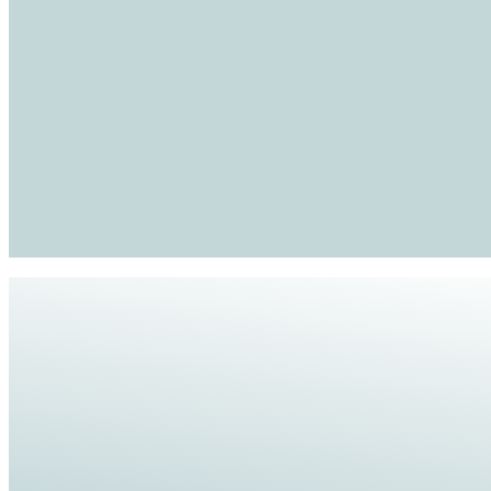
Bel Florien 06 28 157 217
Florien Bausch