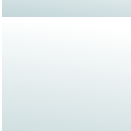
Wat kost een uitvaart?
+
Kan de uitvaart volledig op maat gemaakt worden?
+
Reken je provisies?
+