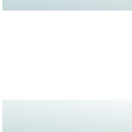
Wat moet ik doen als iemand overleden is?
+
Wat als jij te druk, ziek of met vakantie bent?
+
Kan ik ook bij je terecht met een verzekering?
+